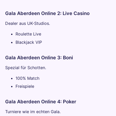
Gala Aberdeen Online 2: Live Casino
Dealer aus UK-Studios.
Roulette Live
Blackjack VIP
Gala Aberdeen Online 3: Boni
Spezial für Schotten.
100% Match
Freispiele
Gala Aberdeen Online 4: Poker
Turniere wie im echten Gala.