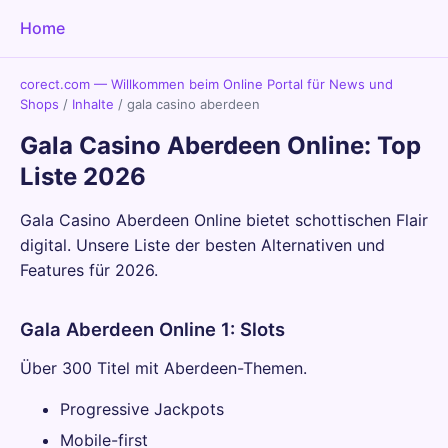
Home
corect.com — Willkommen beim Online Portal für News und
Shops
/
Inhalte
/
gala casino aberdeen
Gala Casino Aberdeen Online: Top
Liste 2026
Gala Casino Aberdeen Online bietet schottischen Flair
digital. Unsere Liste der besten Alternativen und
Features für 2026.
Gala Aberdeen Online 1: Slots
Über 300 Titel mit Aberdeen-Themen.
Progressive Jackpots
Mobile-first