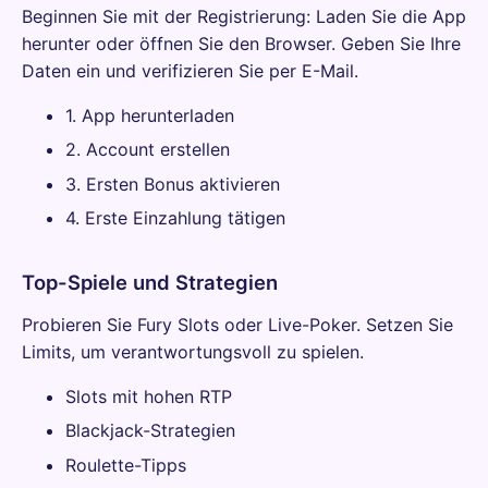
Beginnen Sie mit der Registrierung: Laden Sie die App
herunter oder öffnen Sie den Browser. Geben Sie Ihre
Daten ein und verifizieren Sie per E-Mail.
1. App herunterladen
2. Account erstellen
3. Ersten Bonus aktivieren
4. Erste Einzahlung tätigen
Top-Spiele und Strategien
Probieren Sie Fury Slots oder Live-Poker. Setzen Sie
Limits, um verantwortungsvoll zu spielen.
Slots mit hohen RTP
Blackjack-Strategien
Roulette-Tipps