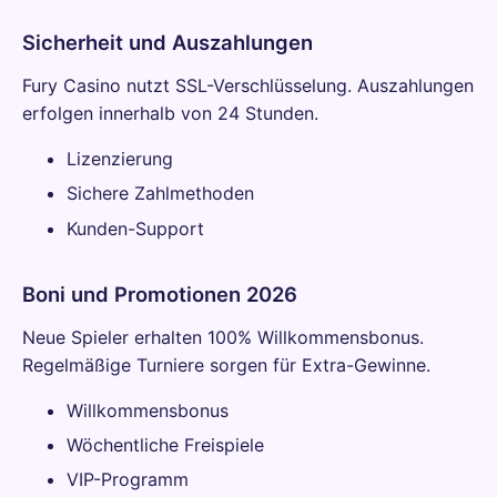
Sicherheit und Auszahlungen
Fury Casino nutzt SSL-Verschlüsselung. Auszahlungen
erfolgen innerhalb von 24 Stunden.
Lizenzierung
Sichere Zahlmethoden
Kunden-Support
Boni und Promotionen 2026
Neue Spieler erhalten 100% Willkommensbonus.
Regelmäßige Turniere sorgen für Extra-Gewinne.
Willkommensbonus
Wöchentliche Freispiele
VIP-Programm