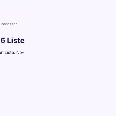
 codes for
6 Liste
n Liste. No-