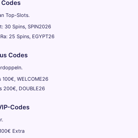
s Codes
an Top-Slots.
t: 30 Spins, SPIN2026
 Ra: 25 Spins, EGYPT26
us Codes
erdoppeln.
is 100€, WELCOME26
s 200€, DOUBLE26
 VIP-Codes
r.
100€ Extra