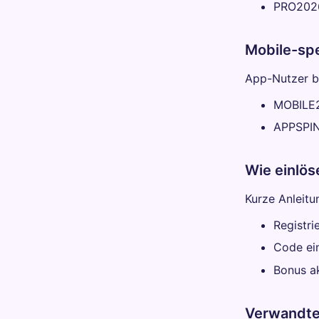
PRO2026
Mobile-sp
App-Nutzer b
MOBILE2
APPSPIN
Wie einlös
Kurze Anleitu
Registri
Code ei
Bonus ak
Verwandt