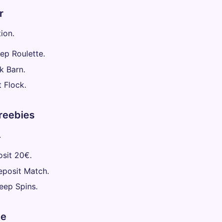
r
ion.
ep Roulette.
k Barn.
 Flock.
reebies
.
sit 20€.
posit Match.
eep Spins.
te