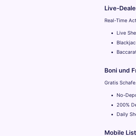
Live-Deale
Real-Time Act
Live She
Blackjac
Baccarat
Boni und F
Gratis Schafe
No-Depo
200% De
Daily Sh
Mobile Lis