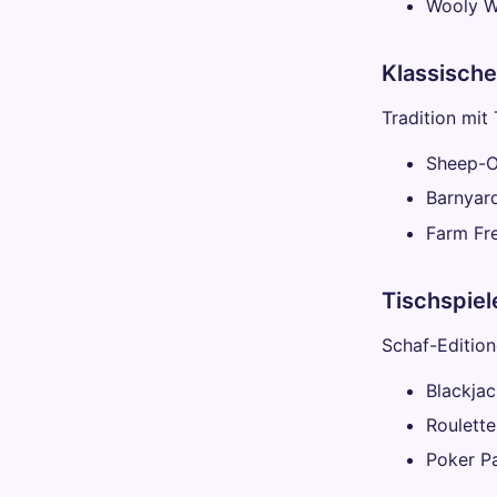
Wooly W
Klassische
Tradition mit 
Sheep-O
Barnyar
Farm Fr
Tischspiel
Schaf-Edition
Blackjac
Roulette
Poker Pa