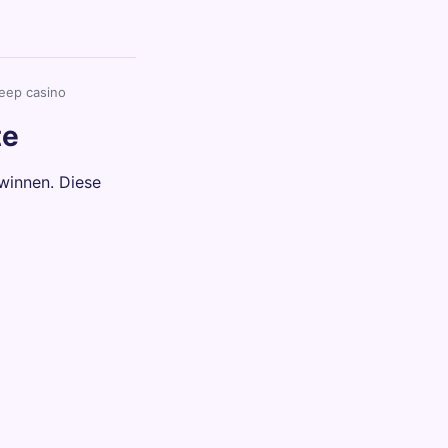
eep casino
te
winnen. Diese