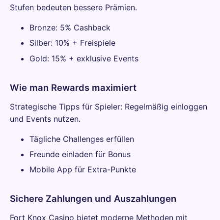
Stufen bedeuten bessere Prämien.
Bronze: 5% Cashback
Silber: 10% + Freispiele
Gold: 15% + exklusive Events
Wie man Rewards maximiert
Strategische Tipps für Spieler: Regelmäßig einloggen
und Events nutzen.
Tägliche Challenges erfüllen
Freunde einladen für Bonus
Mobile App für Extra-Punkte
Sichere Zahlungen und Auszahlungen
Fort Knox Casino bietet moderne Methoden mit