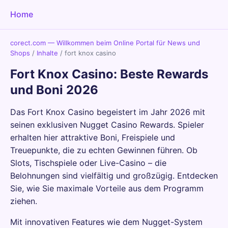
Home
corect.com — Willkommen beim Online Portal für News und
Shops
/
Inhalte
/
fort knox casino
Fort Knox Casino: Beste Rewards
und Boni 2026
Das Fort Knox Casino begeistert im Jahr 2026 mit
seinen exklusiven Nugget Casino Rewards. Spieler
erhalten hier attraktive Boni, Freispiele und
Treuepunkte, die zu echten Gewinnen führen. Ob
Slots, Tischspiele oder Live-Casino – die
Belohnungen sind vielfältig und großzügig. Entdecken
Sie, wie Sie maximale Vorteile aus dem Programm
ziehen.
Mit innovativen Features wie dem Nugget-System