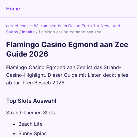
Home
corect.com — Willkommen beim Online Portal für News und
Shops
/
Inhalte
/
flamingo casino egmond aan zee
Flamingo Casino Egmond aan Zee
Guide 2026
Flamingo Casino Egmond aan Zee ist das Strand-
Casino-Highlight. Dieser Guide mit Listen deckt alles
ab für Ihren Besuch 2026.
Top Slots Auswahl
Strand-Themen Slots.
Beach Life
Sunny Spins