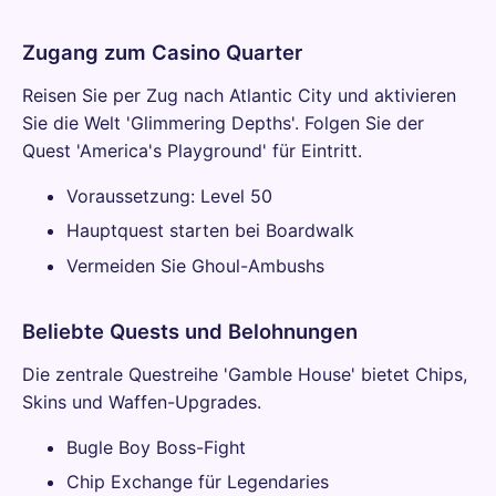
Zugang zum Casino Quarter
Reisen Sie per Zug nach Atlantic City und aktivieren
Sie die Welt 'Glimmering Depths'. Folgen Sie der
Quest 'America's Playground' für Eintritt.
Voraussetzung: Level 50
Hauptquest starten bei Boardwalk
Vermeiden Sie Ghoul-Ambushs
Beliebte Quests und Belohnungen
Die zentrale Questreihe 'Gamble House' bietet Chips,
Skins und Waffen-Upgrades.
Bugle Boy Boss-Fight
Chip Exchange für Legendaries