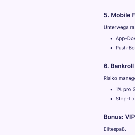
5. Mobile 
Unterwegs ra
App-Do
Push-Bo
6. Bankrol
Risiko manag
1% pro 
Stop-Lo
Bonus: VIP
Elitespaß.