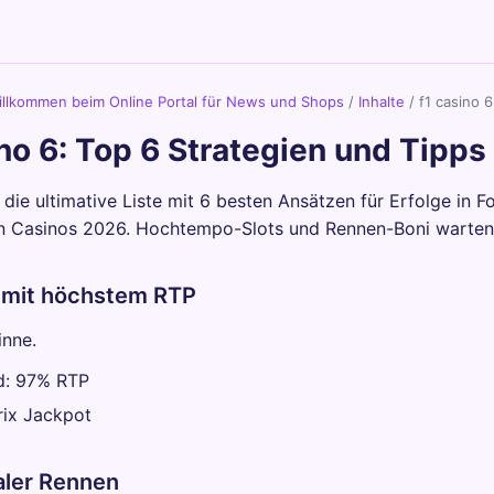
llkommen beim Online Portal für News und Shops
/
Inhalte
/
f1 casino 6
no 6: Top 6 Strategien und Tipp
 die ultimative Liste mit 6 besten Ansätzen für Erfolge in F
en Casinos 2026. Hochtempo-Slots und Rennen-Boni warten
s mit höchstem RTP
inne.
d: 97% RTP
rix Jackpot
aler Rennen