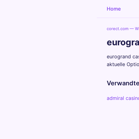
Home
corect.com — Wi
eurogra
eurogrand cas
aktuelle Opti
Verwandt
admiral casin