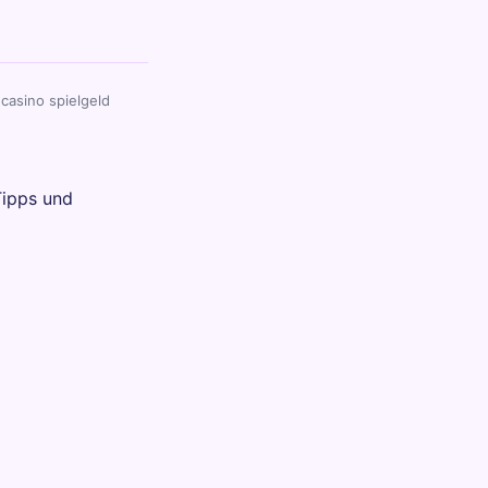
casino spielgeld
Tipps und