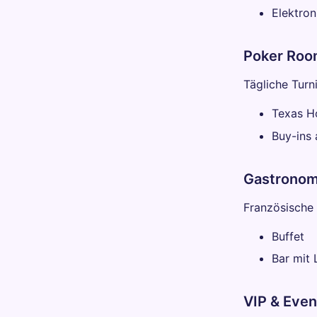
Elektron
Poker Ro
Tägliche Turni
Texas H
Buy-ins
Gastronom
Französische
Buffet
Bar mit 
VIP & Even