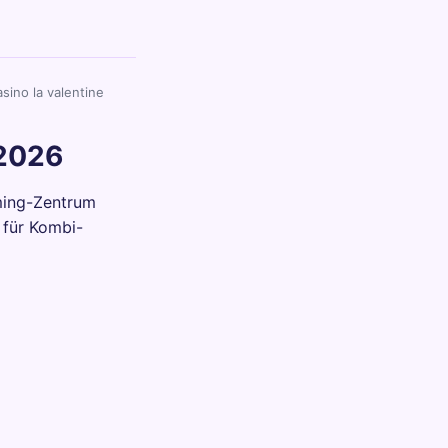
sino la valentine
 2026
ming-Zentrum
 für Kombi-