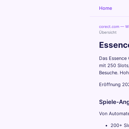
Home
corect.com — Wi
Übersicht
Essence
Das Essence C
mit 250 Slots
Besuche. Hohe
Eröffnung 202
Spiele-An
Von Automaten
200+ Sl