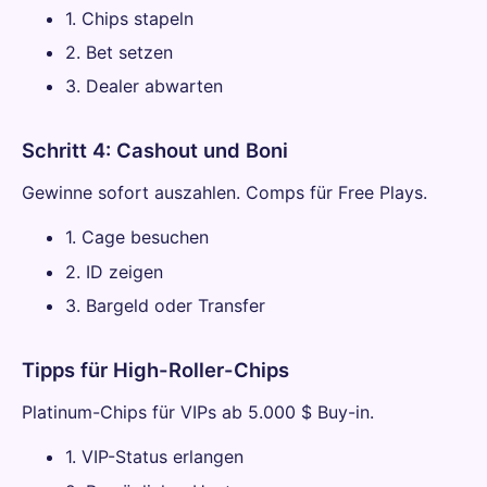
1. Chips stapeln
2. Bet setzen
3. Dealer abwarten
Schritt 4: Cashout und Boni
Gewinne sofort auszahlen. Comps für Free Plays.
1. Cage besuchen
2. ID zeigen
3. Bargeld oder Transfer
Tipps für High-Roller-Chips
Platinum-Chips für VIPs ab 5.000 $ Buy-in.
1. VIP-Status erlangen