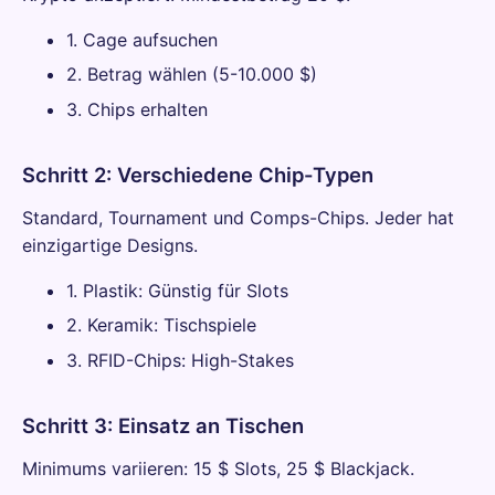
1. Cage aufsuchen
2. Betrag wählen (5-10.000 $)
3. Chips erhalten
Schritt 2: Verschiedene Chip-Typen
Standard, Tournament und Comps-Chips. Jeder hat
einzigartige Designs.
1. Plastik: Günstig für Slots
2. Keramik: Tischspiele
3. RFID-Chips: High-Stakes
Schritt 3: Einsatz an Tischen
Minimums variieren: 15 $ Slots, 25 $ Blackjack.