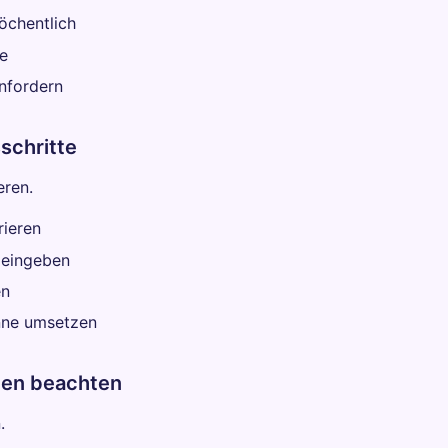
öchentlich
e
nfordern
schritte
eren.
rieren
 eingeben
en
nne umsetzen
en beachten
.