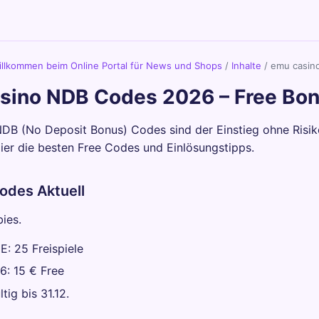
llkommen beim Online Portal für News und Shops
/
Inhalte
/
emu casin
ino NDB Codes 2026 – Free Boni
DB (No Deposit Bonus) Codes sind der Einstieg ohne Risi
 Hier die besten Free Codes und Einlösungstipps.
odes Aktuell
bies.
: 25 Freispiele
: 15 € Free
tig bis 31.12.