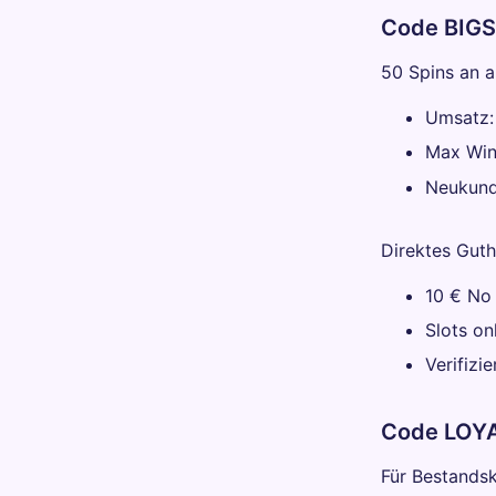
Code BIGS
50 Spins an a
Umsatz:
Max Win
Neukun
Direktes Gut
10 € No
Slots on
Verifizi
Code LOY
Für Bestands