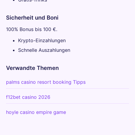
Sicherheit und Boni
100% Bonus bis 100 €.
Krypto-Einzahlungen
Schnelle Auszahlungen
Verwandte Themen
palms casino resort booking Tipps
f12bet casino 2026
hoyle casino empire game