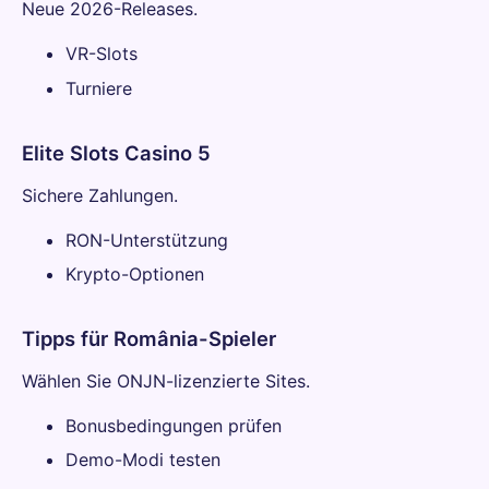
Neue 2026-Releases.
VR-Slots
Turniere
Elite Slots Casino 5
Sichere Zahlungen.
RON-Unterstützung
Krypto-Optionen
Tipps für România-Spieler
Wählen Sie ONJN-lizenzierte Sites.
Bonusbedingungen prüfen
Demo-Modi testen