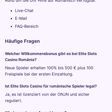
Rund um die Uhr Hilfe auf Rumänisch verfügbar.
Live-Chat
E-Mail
FAQ-Bereich
Häufige Fragen
Welcher Willkommensbonus gibt es bei Elite Slots
Casino România?
Neue Spieler erhalten 100% bis 500 € plus 100
Freispiele bei der ersten Einzahlung.
Ist Elite Slots Casino für rumänische Spieler legal?
Ja, es ist lizenziert von der ONJN und sicher
reguliert.