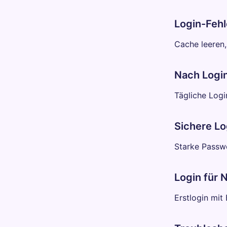
Login-Feh
Cache leeren,
Nach Login
Tägliche Login
Sichere Lo
Starke Passwö
Login für
Erstlogin mit