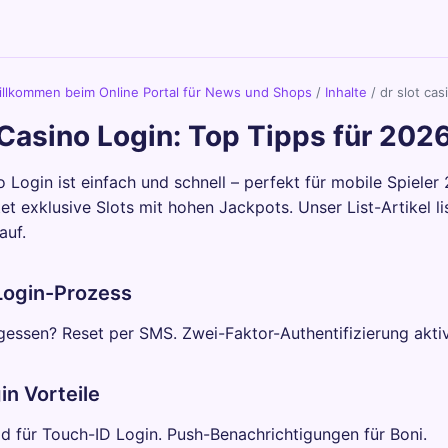
llkommen beim Online Portal für News und Shops
/
Inhalte
/
dr slot cas
 Casino Login: Top Tipps für 202
o Login ist einfach und schnell – perfekt für mobile Spieler
et exklusive Slots mit hohen Jackpots. Unser List-Artikel li
auf.
Login-Prozess
essen? Reset per SMS. Zwei-Faktor-Authentifizierung aktiv
in Vorteile
 für Touch-ID Login. Push-Benachrichtigungen für Boni.