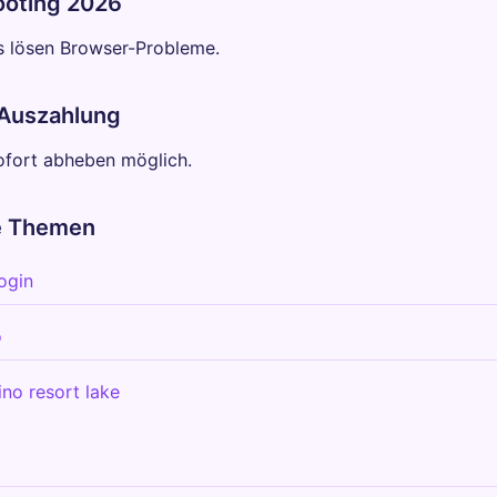
ooting 2026
 lösen Browser-Probleme.
 Auszahlung
ofort abheben möglich.
e Themen
login
o
ino resort lake