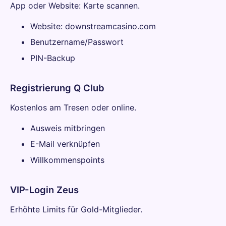
App oder Website: Karte scannen.
Website: downstreamcasino.com
Benutzername/Passwort
PIN-Backup
Registrierung Q Club
Kostenlos am Tresen oder online.
Ausweis mitbringen
E-Mail verknüpfen
Willkommenspoints
VIP-Login Zeus
Erhöhte Limits für Gold-Mitglieder.