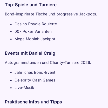
Top-Spiele und Turniere
Bond-inspirierte Tische und progressive Jackpots.
Casino Royale Roulette
007 Poker Varianten
Mega Moolah Jackpot
Events mit Daniel Craig
Autogrammstunden und Charity-Turniere 2026.
Jährliches Bond-Event
Celebrity Cash Games
Live-Musik
Praktische Infos und Tipps