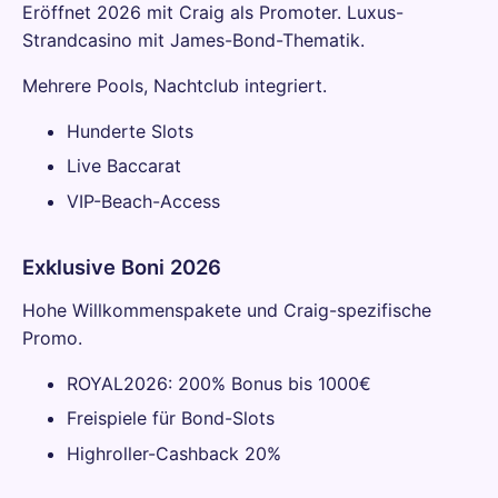
Eröffnet 2026 mit Craig als Promoter. Luxus-
Strandcasino mit James-Bond-Thematik.
Mehrere Pools, Nachtclub integriert.
Hunderte Slots
Live Baccarat
VIP-Beach-Access
Exklusive Boni 2026
Hohe Willkommenspakete und Craig-spezifische
Promo.
ROYAL2026: 200% Bonus bis 1000€
Freispiele für Bond-Slots
Highroller-Cashback 20%