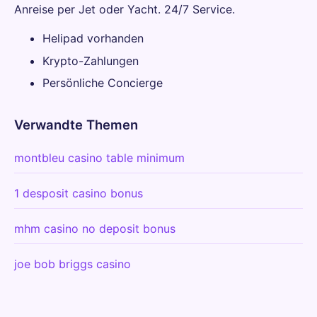
Anreise per Jet oder Yacht. 24/7 Service.
Helipad vorhanden
Krypto-Zahlungen
Persönliche Concierge
Verwandte Themen
montbleu casino table minimum
1 desposit casino bonus
mhm casino no deposit bonus
joe bob briggs casino