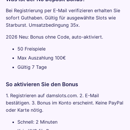
Bei Registrierung per E-Mail verifizieren erhalten Sie
sofort Guthaben. Gültig für ausgewählte Slots wie
Starburst. Umsatzbedingung 35x.
2026 Neu: Bonus ohne Code, auto-aktiviert.
50 Freispiele
Max Auszahlung 100€
Gültig 7 Tage
So aktivieren Sie den Bonus
1. Registrieren auf damslots.com. 2. E-Mail
bestätigen. 3. Bonus im Konto erscheint. Keine PayPal
oder Karte nötig.
Schnell: 2 Minuten