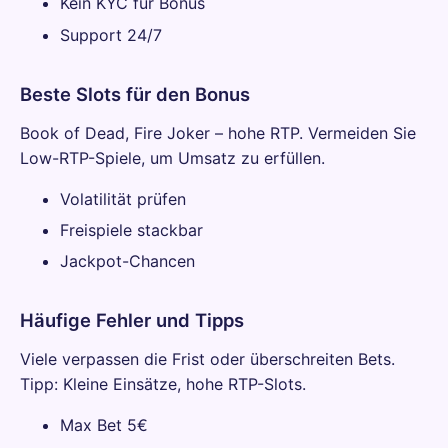
Kein KYC für Bonus
Support 24/7
Beste Slots für den Bonus
Book of Dead, Fire Joker – hohe RTP. Vermeiden Sie
Low-RTP-Spiele, um Umsatz zu erfüllen.
Volatilität prüfen
Freispiele stackbar
Jackpot-Chancen
Häufige Fehler und Tipps
Viele verpassen die Frist oder überschreiten Bets.
Tipp: Kleine Einsätze, hohe RTP-Slots.
Max Bet 5€