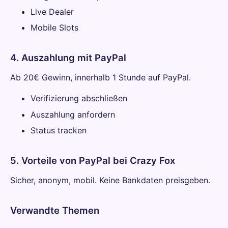
Live Dealer
Mobile Slots
4. Auszahlung mit PayPal
Ab 20€ Gewinn, innerhalb 1 Stunde auf PayPal.
Verifizierung abschließen
Auszahlung anfordern
Status tracken
5. Vorteile von PayPal bei Crazy Fox
Sicher, anonym, mobil. Keine Bankdaten preisgeben.
Verwandte Themen