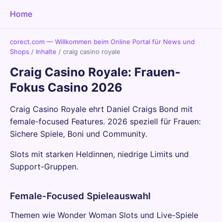
Home
corect.com — Willkommen beim Online Portal für News und
Shops
/
Inhalte
/
craig casino royale
Craig Casino Royale: Frauen-
Fokus Casino 2026
Craig Casino Royale ehrt Daniel Craigs Bond mit
female-focused Features. 2026 speziell für Frauen:
Sichere Spiele, Boni und Community.
Slots mit starken Heldinnen, niedrige Limits und
Support-Gruppen.
Female-Focused Spieleauswahl
Themen wie Wonder Woman Slots und Live-Spiele