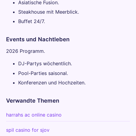
Asiatische Fusion.
Steakhouse mit Meerblick.
Buffet 24/7.
Events und Nachtleben
2026 Programm.
DJ-Partys wöchentlich.
Pool-Parties saisonal.
Konferenzen und Hochzeiten.
Verwandte Themen
harrahs ac online casino
spil casino for sjov