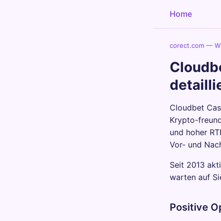
Home
corect.com — Wi
Cloudbe
detailli
Cloudbet Ca
Krypto-freund
und hoher RTP
Vor- und Nac
Seit 2013 akt
warten auf Si
Positive O