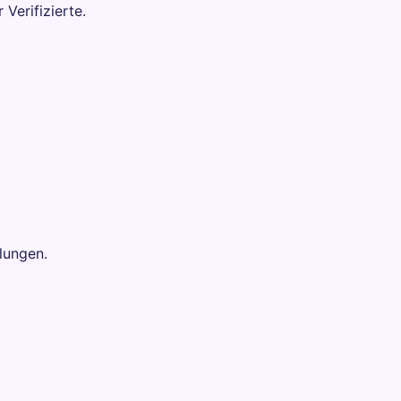
Verifizierte.
lungen.