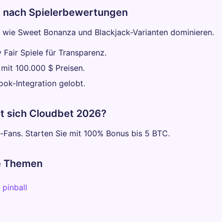
e nach Spielerbewertungen
s wie Sweet Bonanza und Blackjack-Varianten dominieren.
 Fair Spiele für Transparenz.
 mit 100.000 $ Preisen.
ok-Integration gelobt.
nt sich Cloudbet 2026?
o-Fans. Starten Sie mit 100% Bonus bis 5 BTC.
e Themen
pinball