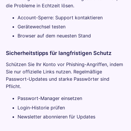
die Probleme in Echtzeit lösen.
Account-Sperre: Support kontaktieren
Gerätewechsel testen
Browser auf dem neuesten Stand
Sicherheitstipps für langfristigen Schutz
Schützen Sie Ihr Konto vor Phishing-Angriffen, indem
Sie nur offizielle Links nutzen. Regelmäßige
Passwort-Updates und starke Passwörter sind
Pflicht.
Passwort-Manager einsetzen
Login-Historie prüfen
Newsletter abonnieren für Updates