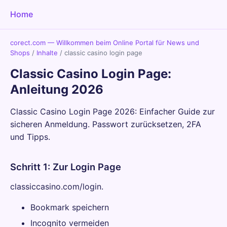
Home
corect.com — Willkommen beim Online Portal für News und
Shops
/
Inhalte
/
classic casino login page
Classic Casino Login Page:
Anleitung 2026
Classic Casino Login Page 2026: Einfacher Guide zur
sicheren Anmeldung. Passwort zurücksetzen, 2FA
und Tipps.
Schritt 1: Zur Login Page
classiccasino.com/login.
Bookmark speichern
Incognito vermeiden