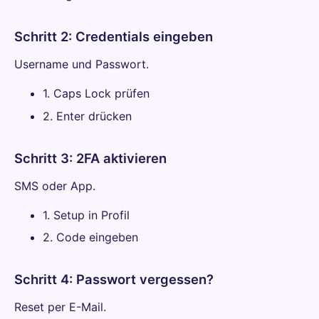
Schritt 2: Credentials eingeben
Username und Passwort.
1. Caps Lock prüfen
2. Enter drücken
Schritt 3: 2FA aktivieren
SMS oder App.
1. Setup in Profil
2. Code eingeben
Schritt 4: Passwort vergessen?
Reset per E-Mail.