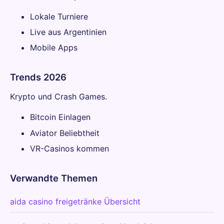
Lokale Turniere
Live aus Argentinien
Mobile Apps
Trends 2026
Krypto und Crash Games.
Bitcoin Einlagen
Aviator Beliebtheit
VR-Casinos kommen
Verwandte Themen
aida casino freigetränke Übersicht