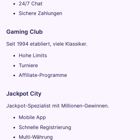
24/7 Chat
Sichere Zahlungen
Gaming Club
Seit 1994 etabliert, viele Klassiker.
Hohe Limits
Turniere
Affiliate-Programme
Jackpot City
Jackpot-Spezialist mit Millionen-Gewinnen.
Mobile App
Schnelle Registrierung
Multi-Währung