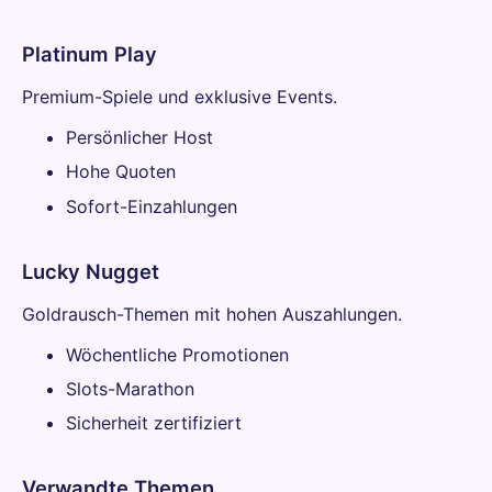
Platinum Play
Premium-Spiele und exklusive Events.
Persönlicher Host
Hohe Quoten
Sofort-Einzahlungen
Lucky Nugget
Goldrausch-Themen mit hohen Auszahlungen.
Wöchentliche Promotionen
Slots-Marathon
Sicherheit zertifiziert
Verwandte Themen