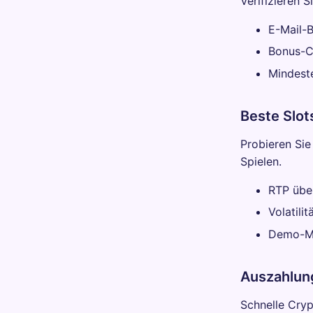
Verifizieren S
E-Mail-
Bonus-C
Mindest
Beste Slot
Probieren Sie
Spielen.
RTP über
Volatili
Demo-Mo
Auszahlun
Schnelle Cry