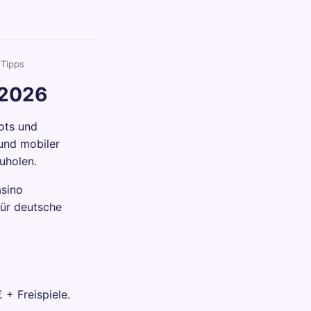
 Tipps
 2026
ots und
und mobiler
uholen.
asino
 für deutsche
 + Freispiele.