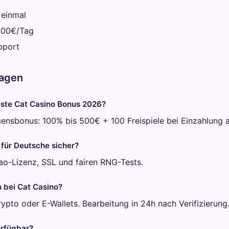
 einmal
000€/Tag
pport
ragen
este Cat Casino Bonus 2026?
ensbonus: 100% bis 500€ + 100 Freispiele bei Einzahlung 
 für Deutsche sicher?
ao-Lizenz, SSL und fairen RNG-Tests.
 bei Cat Casino?
ypto oder E-Wallets. Bearbeitung in 24h nach Verifizierung
erfügbar?