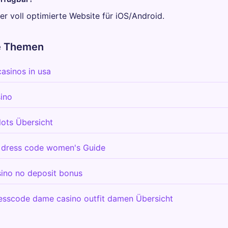
er voll optimierte Website für iOS/Android.
e Themen
 casinos in usa
ino
lots Übersicht
e dress code women's Guide
asino no deposit bonus
esscode dame casino outfit damen Übersicht