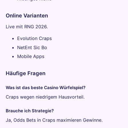
Online Varianten
Live mit RNG 2026.
Evolution Craps
NetEnt Sic Bo
Mobile Apps
Häufige Fragen
Was ist das beste Casino Würfelspiel?
Craps wegen niedrigem Hausvorteil.
Brauche ich Strategie?
Ja, Odds Bets in Craps maximieren Gewinne.