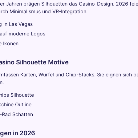
er Jahren prägen Silhouetten das Casino-Design. 2026 feier
ch Minimalismus und VR-Integration.
g in Las Vegas
s auf moderne Logos
le Ikonen
asino Silhouette Motive
fassen Karten, Würfel und Chip-Stacks. Sie eignen sich pe
n.
ips Silhouette
chine Outline
e-Rad Schatten
en in 2026