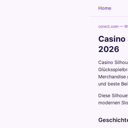
Home
corect.com — Wi
Casino 
2026
Casino Silhou
Glücksspielbr
Merchandise g
und beste Bei
Diese Silhoue
modernen Slot
Geschichte