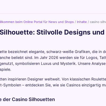
llkommen beim Online Portal für News und Shops
/
Inhalte
/
casino sil
Silhouette: Stilvolle Designs un
ette bezeichnet elegante, schwarz-weiße Grafiken, die in d
anche beliebt sind. Im Jahr 2026 werden sie für Logos, Ta
enutzt, symbolisieren Luxus und Mysterik. Unsere Analyse
spiele.
tten inspirieren Designer weltweit. Von klassischen Roulett
-Symbolen – entdecken Sie, wie sie Casinos einzigartig m
 der Casino Silhouetten