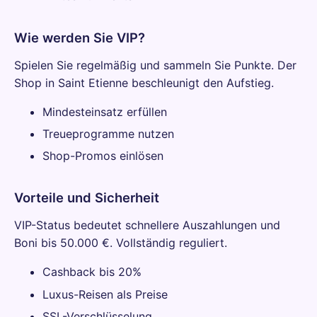
Wie werden Sie VIP?
Spielen Sie regelmäßig und sammeln Sie Punkte. Der
Shop in Saint Etienne beschleunigt den Aufstieg.
Mindesteinsatz erfüllen
Treueprogramme nutzen
Shop-Promos einlösen
Vorteile und Sicherheit
VIP-Status bedeutet schnellere Auszahlungen und
Boni bis 50.000 €. Vollständig reguliert.
Cashback bis 20%
Luxus-Reisen als Preise
SSL-Verschlüsselung