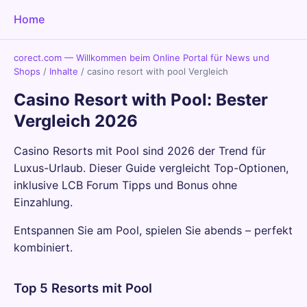
Home
corect.com — Willkommen beim Online Portal für News und
Shops
/
Inhalte
/
casino resort with pool Vergleich
Casino Resort with Pool: Bester
Vergleich 2026
Casino Resorts mit Pool sind 2026 der Trend für
Luxus-Urlaub. Dieser Guide vergleicht Top-Optionen,
inklusive LCB Forum Tipps und Bonus ohne
Einzahlung.
Entspannen Sie am Pool, spielen Sie abends – perfekt
kombiniert.
Top 5 Resorts mit Pool