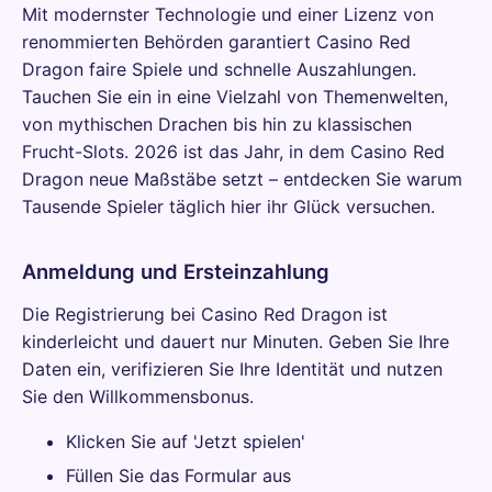
Mit modernster Technologie und einer Lizenz von
renommierten Behörden garantiert Casino Red
Dragon faire Spiele und schnelle Auszahlungen.
Tauchen Sie ein in eine Vielzahl von Themenwelten,
von mythischen Drachen bis hin zu klassischen
Frucht-Slots. 2026 ist das Jahr, in dem Casino Red
Dragon neue Maßstäbe setzt – entdecken Sie warum
Tausende Spieler täglich hier ihr Glück versuchen.
Anmeldung und Ersteinzahlung
Die Registrierung bei Casino Red Dragon ist
kinderleicht und dauert nur Minuten. Geben Sie Ihre
Daten ein, verifizieren Sie Ihre Identität und nutzen
Sie den Willkommensbonus.
Klicken Sie auf 'Jetzt spielen'
Füllen Sie das Formular aus