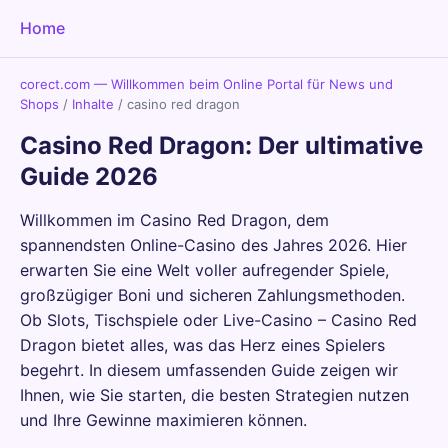
Home
corect.com — Willkommen beim Online Portal für News und
Shops
/
Inhalte
/
casino red dragon
Casino Red Dragon: Der ultimative
Guide 2026
Willkommen im Casino Red Dragon, dem
spannendsten Online-Casino des Jahres 2026. Hier
erwarten Sie eine Welt voller aufregender Spiele,
großzügiger Boni und sicheren Zahlungsmethoden.
Ob Slots, Tischspiele oder Live-Casino – Casino Red
Dragon bietet alles, was das Herz eines Spielers
begehrt. In diesem umfassenden Guide zeigen wir
Ihnen, wie Sie starten, die besten Strategien nutzen
und Ihre Gewinne maximieren können.