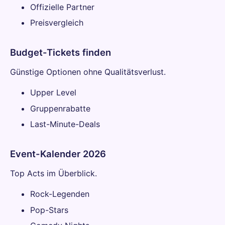
Offizielle Partner
Preisvergleich
Budget-Tickets finden
Günstige Optionen ohne Qualitätsverlust.
Upper Level
Gruppenrabatte
Last-Minute-Deals
Event-Kalender 2026
Top Acts im Überblick.
Rock-Legenden
Pop-Stars