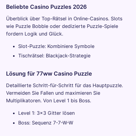
Beliebte Casino Puzzles 2026
Überblick über Top-Rätsel in Online-Casinos. Slots
wie Puzzle Bobble oder dedizierte Puzzle-Spiele
fordern Logik und Glück.
Slot-Puzzle: Kombiniere Symbole
Tischrätsel: Blackjack-Strategie
Lösung für 77ww Casino Puzzle
Detaillierte Schritt-für-Schritt für das Hauptpuzzle.
Vermeiden Sie Fallen und maximieren Sie
Multiplikatoren. Von Level 1 bis Boss.
Level 1: 3x3 Gitter lösen
Boss: Sequenz 7-7-W-W