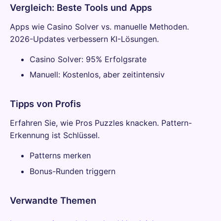
Vergleich: Beste Tools und Apps
Apps wie Casino Solver vs. manuelle Methoden.
2026-Updates verbessern KI-Lösungen.
Casino Solver: 95% Erfolgsrate
Manuell: Kostenlos, aber zeitintensiv
Tipps von Profis
Erfahren Sie, wie Pros Puzzles knacken. Pattern-
Erkennung ist Schlüssel.
Patterns merken
Bonus-Runden triggern
Verwandte Themen