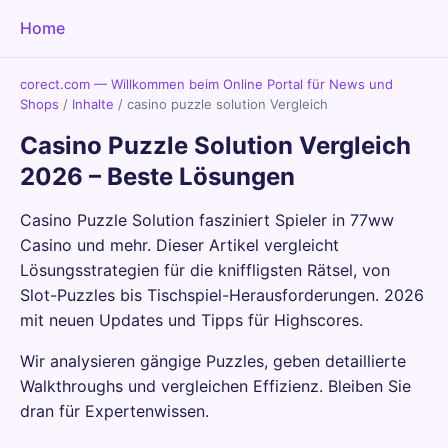
Home
corect.com — Willkommen beim Online Portal für News und
Shops
/
Inhalte
/
casino puzzle solution Vergleich
Casino Puzzle Solution Vergleich
2026 – Beste Lösungen
Casino Puzzle Solution fasziniert Spieler in 77ww
Casino und mehr. Dieser Artikel vergleicht
Lösungsstrategien für die kniffligsten Rätsel, von
Slot-Puzzles bis Tischspiel-Herausforderungen. 2026
mit neuen Updates und Tipps für Highscores.
Wir analysieren gängige Puzzles, geben detaillierte
Walkthroughs und vergleichen Effizienz. Bleiben Sie
dran für Expertenwissen.