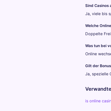
Sind Casinos
Ja, viele bis
Welche Online
Doppelte Frei
Was tun bei v
Online wechse
Gilt der Bonu
Ja, spezielle
Verwandt
is online casi