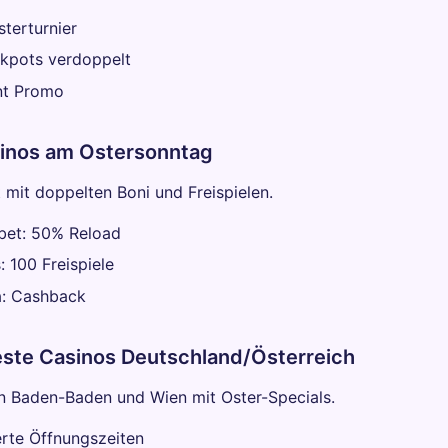
terturnier
ckpots verdoppelt
t Promo
sinos am Ostersonntag
 mit doppelten Boni und Freispielen.
et: 50% Reload
: 100 Freispiele
a: Cashback
este Casinos Deutschland/Österreich
n Baden-Baden und Wien mit Oster-Specials.
rte Öffnungszeiten