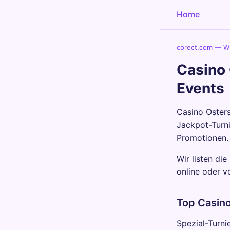
Home
corect.com — Wi
Casino
Events
Casino Oster
Jackpot-Turni
Promotionen.
Wir listen di
online oder v
Top Casin
Spezial-Turni