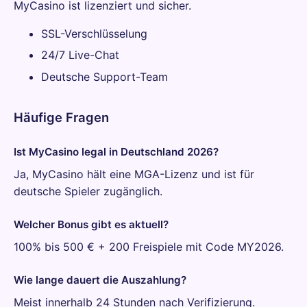
MyCasino ist lizenziert und sicher.
SSL-Verschlüsselung
24/7 Live-Chat
Deutsche Support-Team
Häufige Fragen
Ist MyCasino legal in Deutschland 2026?
Ja, MyCasino hält eine MGA-Lizenz und ist für
deutsche Spieler zugänglich.
Welcher Bonus gibt es aktuell?
100% bis 500 € + 200 Freispiele mit Code MY2026.
Wie lange dauert die Auszahlung?
Meist innerhalb 24 Stunden nach Verifizierung.