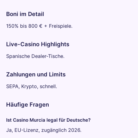
Boni im Detail
150% bis 800 € + Freispiele.
Live-Casino Highlights
Spanische Dealer-Tische.
Zahlungen und Limits
SEPA, Krypto, schnell.
Häufige Fragen
Ist Casino Murcia legal für Deutsche?
Ja, EU-Lizenz, zugänglich 2026.