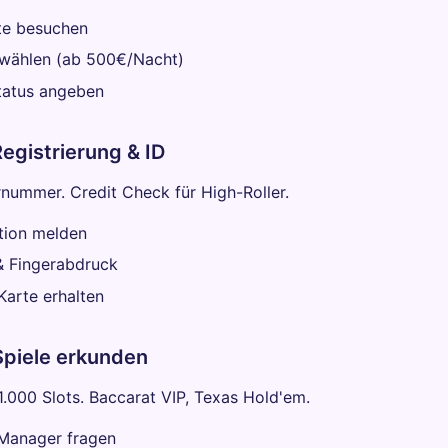
te besuchen
 wählen (ab 500€/Nacht)
tatus angeben
Registrierung & ID
nummer. Credit Check für High-Roller.
tion melden
& Fingerabdruck
Karte erhalten
 Spiele erkunden
1.000 Slots. Baccarat VIP, Texas Hold'em.
-Manager fragen