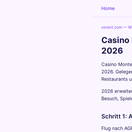
Home
corect.com — Wi
Casino
2026
Casino Montes
2026. Gelegen
Restaurants u
2026 erweiter
Besuch, Spiel
Schritt 1:
Flug nach AGP