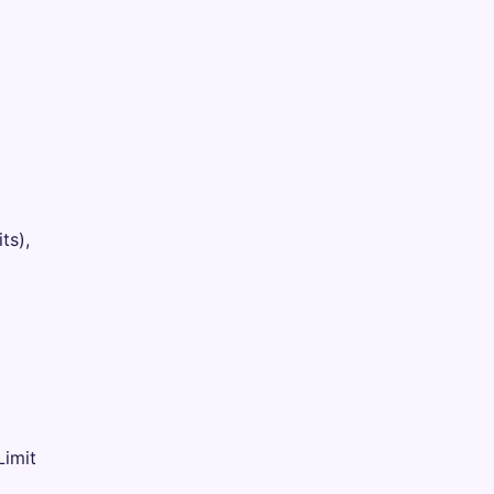
ts),
Limit