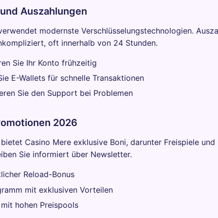
t und Auszahlungen
verwendet modernste Verschlüsselungstechnologien. Ausza
nkompliziert, oft innerhalb von 24 Stunden.
ren Sie Ihr Konto frühzeitig
ie E-Wallets für schnelle Transaktionen
ieren Sie den Support bei Problemen
Promotionen 2026
bietet Casino Mere exklusive Boni, darunter Freispiele un
iben Sie informiert über Newsletter.
licher Reload-Bonus
ramm mit exklusiven Vorteilen
 mit hohen Preispools