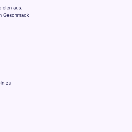
ielen aus.
den Geschmack
eln zu