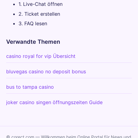
1. Live-Chat öffnen
2. Ticket erstellen
3. FAQ lesen
Verwandte Themen
casino royal for vip Übersicht
bluvegas casino no deposit bonus
bus to tampa casino
joker casino singen öffnungszeiten Guide
© corect.com — Willkommen beim Online Portal für News und