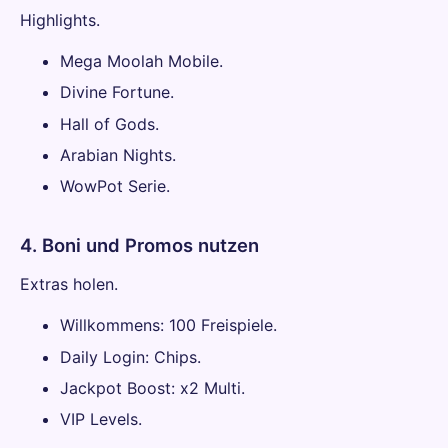
Highlights.
Mega Moolah Mobile.
Divine Fortune.
Hall of Gods.
Arabian Nights.
WowPot Serie.
4. Boni und Promos nutzen
Extras holen.
Willkommens: 100 Freispiele.
Daily Login: Chips.
Jackpot Boost: x2 Multi.
VIP Levels.