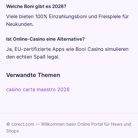
Welche Boni gibt es 2026?
Viele bieten 100% Einzahlungsboni und Freispiele für
Neukunden.
Ist Online-Casino eine Alternative?
Ja, EU-zertifizierte Apps wie Booi Casino simulieren
den echten Spaß legal.
Verwandte Themen
casino carta maestro 2026
© corect.com — Willkommen beim Online Portal für News und
Shops