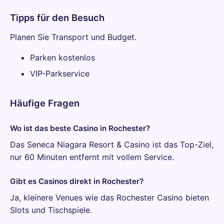
Tipps für den Besuch
Planen Sie Transport und Budget.
Parken kostenlos
VIP-Parkservice
Häufige Fragen
Wo ist das beste Casino in Rochester?
Das Seneca Niagara Resort & Casino ist das Top-Ziel,
nur 60 Minuten entfernt mit vollem Service.
Gibt es Casinos direkt in Rochester?
Ja, kleinere Venues wie das Rochester Casino bieten
Slots und Tischspiele.