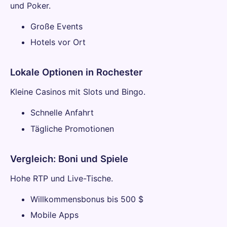
und Poker.
Große Events
Hotels vor Ort
Lokale Optionen in Rochester
Kleine Casinos mit Slots und Bingo.
Schnelle Anfahrt
Tägliche Promotionen
Vergleich: Boni und Spiele
Hohe RTP und Live-Tische.
Willkommensbonus bis 500 $
Mobile Apps