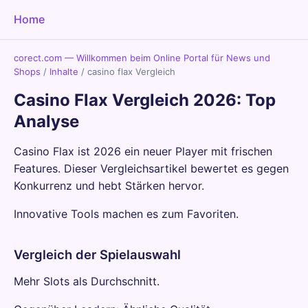
Home
corect.com — Willkommen beim Online Portal für News und
Shops
/
Inhalte
/
casino flax Vergleich
Casino Flax Vergleich 2026: Top
Analyse
Casino Flax ist 2026 ein neuer Player mit frischen
Features. Dieser Vergleichsartikel bewertet es gegen
Konkurrenz und hebt Stärken hervor.
Innovative Tools machen es zum Favoriten.
Vergleich der Spielauswahl
Mehr Slots als Durchschnitt.