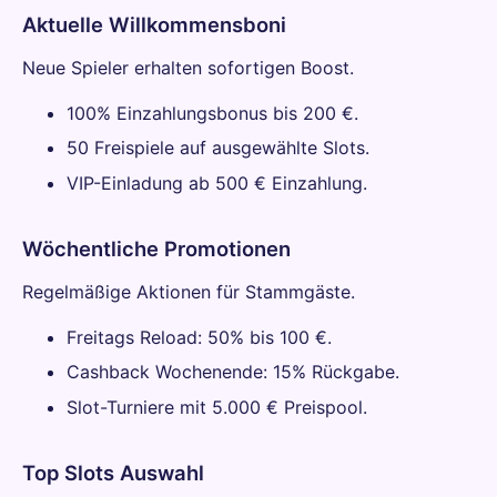
Aktuelle Willkommensboni
Neue Spieler erhalten sofortigen Boost.
100% Einzahlungsbonus bis 200 €.
50 Freispiele auf ausgewählte Slots.
VIP-Einladung ab 500 € Einzahlung.
Wöchentliche Promotionen
Regelmäßige Aktionen für Stammgäste.
Freitags Reload: 50% bis 100 €.
Cashback Wochenende: 15% Rückgabe.
Slot-Turniere mit 5.000 € Preispool.
Top Slots Auswahl