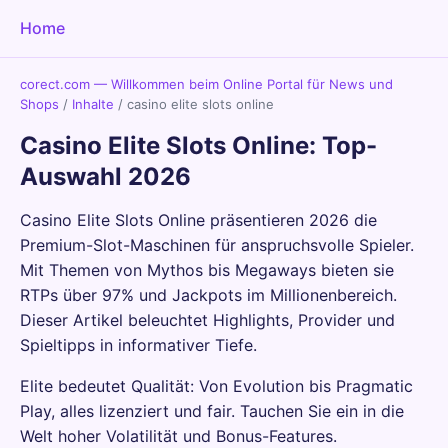
Home
corect.com — Willkommen beim Online Portal für News und
Shops
/
Inhalte
/
casino elite slots online
Casino Elite Slots Online: Top-
Auswahl 2026
Casino Elite Slots Online präsentieren 2026 die
Premium-Slot-Maschinen für anspruchsvolle Spieler.
Mit Themen von Mythos bis Megaways bieten sie
RTPs über 97% und Jackpots im Millionenbereich.
Dieser Artikel beleuchtet Highlights, Provider und
Spieltipps in informativer Tiefe.
Elite bedeutet Qualität: Von Evolution bis Pragmatic
Play, alles lizenziert und fair. Tauchen Sie ein in die
Welt hoher Volatilität und Bonus-Features.