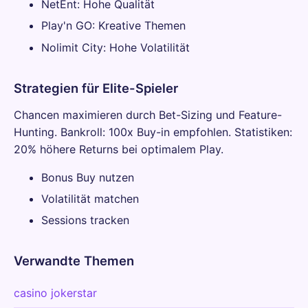
NetEnt: Hohe Qualität
Play'n GO: Kreative Themen
Nolimit City: Hohe Volatilität
Strategien für Elite-Spieler
Chancen maximieren durch Bet-Sizing und Feature-
Hunting. Bankroll: 100x Buy-in empfohlen. Statistiken:
20% höhere Returns bei optimalem Play.
Bonus Buy nutzen
Volatilität matchen
Sessions tracken
Verwandte Themen
casino jokerstar