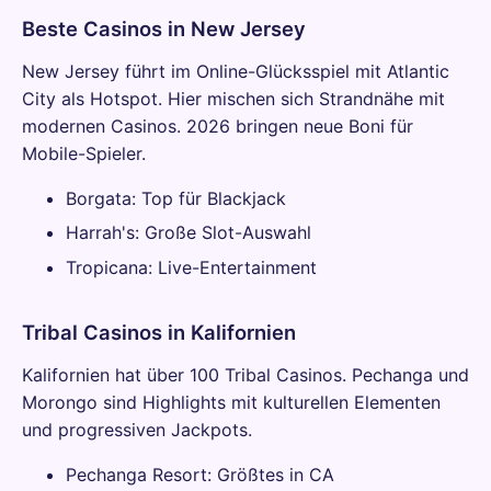
Beste Casinos in New Jersey
New Jersey führt im Online-Glücksspiel mit Atlantic
City als Hotspot. Hier mischen sich Strandnähe mit
modernen Casinos. 2026 bringen neue Boni für
Mobile-Spieler.
Borgata: Top für Blackjack
Harrah's: Große Slot-Auswahl
Tropicana: Live-Entertainment
Tribal Casinos in Kalifornien
Kalifornien hat über 100 Tribal Casinos. Pechanga und
Morongo sind Highlights mit kulturellen Elementen
und progressiven Jackpots.
Pechanga Resort: Größtes in CA