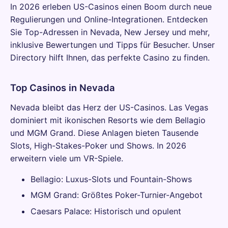
In 2026 erleben US-Casinos einen Boom durch neue
Regulierungen und Online-Integrationen. Entdecken
Sie Top-Adressen in Nevada, New Jersey und mehr,
inklusive Bewertungen und Tipps für Besucher. Unser
Directory hilft Ihnen, das perfekte Casino zu finden.
Top Casinos in Nevada
Nevada bleibt das Herz der US-Casinos. Las Vegas
dominiert mit ikonischen Resorts wie dem Bellagio
und MGM Grand. Diese Anlagen bieten Tausende
Slots, High-Stakes-Poker und Shows. In 2026
erweitern viele um VR-Spiele.
Bellagio: Luxus-Slots und Fountain-Shows
MGM Grand: Größtes Poker-Turnier-Angebot
Caesars Palace: Historisch und opulent