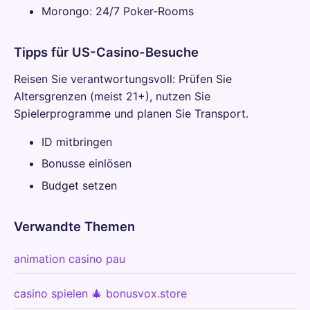
Morongo: 24/7 Poker-Rooms
Tipps für US-Casino-Besuche
Reisen Sie verantwortungsvoll: Prüfen Sie
Altersgrenzen (meist 21+), nutzen Sie
Spielerprogramme und planen Sie Transport.
ID mitbringen
Bonusse einlösen
Budget setzen
Verwandte Themen
animation casino pau
casino spielen 🎄 bonusvox.store