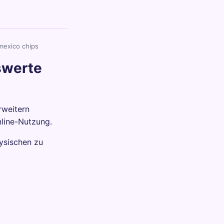
mexico chips
swerte
rweitern
nline-Nutzung.
hysischen zu