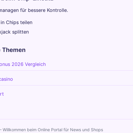
anagen für bessere Kontrolle.
 in Chips teilen
kjack splitten
e Themen
bonus 2026 Vergleich
casino
rt
 Willkommen beim Online Portal für News und Shops