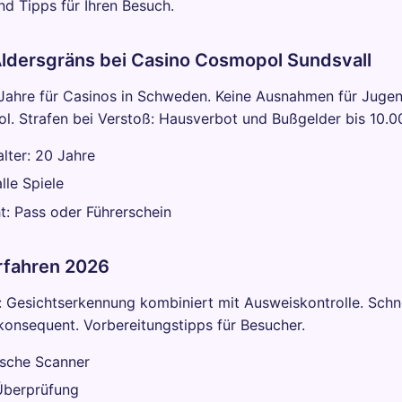
d Tipps für Ihren Besuch.
 Åldersgräns bei Casino Cosmopol Sundsvall
 Jahre für Casinos in Schweden. Keine Ausnahmen für Jugen
ol. Strafen bei Verstoß: Hausverbot und Bußgelder bis 10.0
lter: 20 Jahre
alle Spiele
ht: Pass oder Führerschein
rfahren 2026
 Gesichtserkennung kombiniert mit Ausweiskontrolle. Schn
 konsequent. Vorbereitungstipps für Besucher.
ische Scanner
Überprüfung