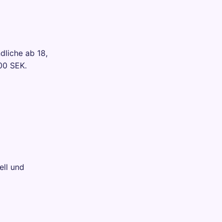
dliche ab 18,
00 SEK.
ell und