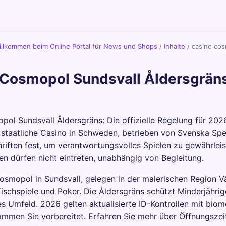
llkommen beim Online Portal für News und Shops
/
Inhalte
/
casino cos
 Cosmopol Sundsvall Åldersgrän
ol Sundsvall Åldersgräns: Die offizielle Regelung für 202
 staatliche Casino in Schweden, betrieben von Svenska Spel,
riften fest, um verantwortungsvolles Spielen zu gewährlei
en dürfen nicht eintreten, unabhängig von Begleitung.
smopol in Sundsvall, gelegen in der malerischen Region Vä
 Tischspiele und Poker. Die Åldersgräns schützt Minderjähri
res Umfeld. 2026 gelten aktualisierte ID-Kontrollen mit biom
mmen Sie vorbereitet. Erfahren Sie mehr über Öffnungszei