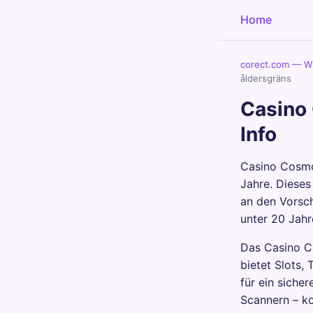
Home
corect.com — Wi
åldersgräns
Casino
Info
Casino Cosmop
Jahre. Dieses
an den Vorsch
unter 20 Jahr
Das Casino Co
bietet Slots,
für ein siche
Scannern – ko