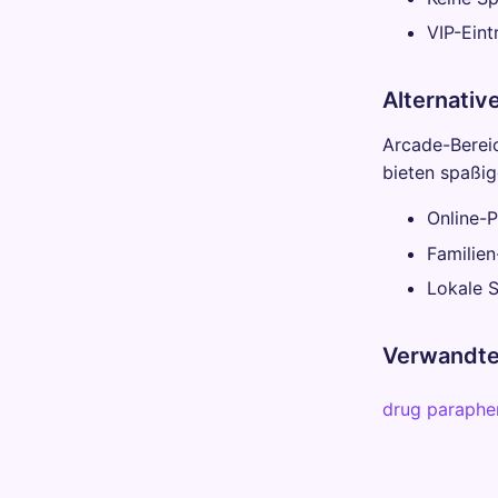
VIP-Eint
Alternativ
Arcade-Bereic
bieten spaßig
Online-P
Familien
Lokale S
Verwandt
drug parapher